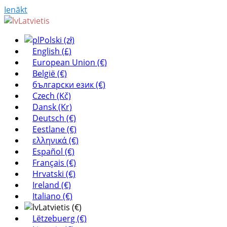
Ienākt
Latvietis
Polski (zł)
English (£)
European Union (€)
België (€)
български език (€)
Czech (Kč)
Dansk (Kr)
Deutsch (€)
Eestlane (€)
ελληνικά (€)
Español (€)
Français (€)
Hrvatski (€)
Ireland (€)
Italiano (€)
Latvietis (€)
Lëtzebuerg (€)