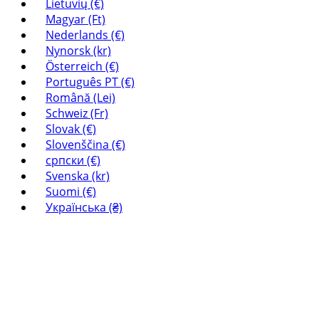
Lietuvių (€)
Magyar (Ft)
Nederlands (€)
Nynorsk (kr)
Österreich (€)
Português PT (€)
Română (Lei)
Schweiz (Fr)
Slovak (€)
Slovenščina (€)
српски (€)
Svenska (kr)
Suomi (€)
Українська (₴)