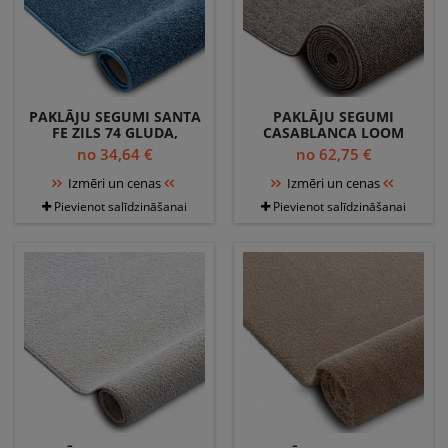
PAKLĀJU SEGUMI SANTA
PAKLĀJU SEGUMI
FE ZILS 74 GLUDA,
CASABLANCA LOOM
VIENDABĪGA,
BRŪNA, CILPA, MĪKSTS
no 34,64 €
no 62,75 €
VIENKRĀSAINS
IEKŠTELPĀS UN ĀRĀ
Izmēri un cenas
Izmēri un cenas
Pievienot salīdzināšanai
Pievienot salīdzināšanai