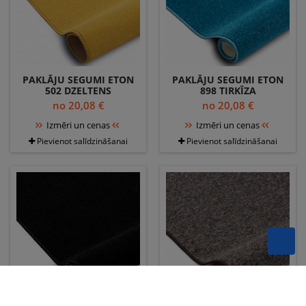
PAKLĀJU SEGUMI ETON
PAKLĀJU SEGUMI ETON
502 DZELTENS
898 TIRKĪZA
no 20,08 €
no 20,08 €
Izmēri un cenas
Izmēri un cenas
Pievienot salīdzināšanai
Pievienot salīdzināšanai