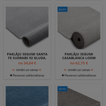
Jauns
PAKLĀJU SEGUMI SANTA
PAKLĀJU SEGUMI
FE SUDRABS 92 GLUDA,
CASABLANCA LOOM
VIENDABĪGA,
SUDRABS, CILPA, MĪKSTS
no 34,64 €
no 62,75 €
VIENKRĀSAINS
IEKŠTELPĀS UN ĀRĀ
Izmēri un cenas
Izmēri un cenas
Pievienot salīdzināšanai
Pievienot salīdzināšanai
Jauns