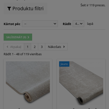
Šeit ir 119 preces.
Produktu filtri
--
48
lapā
Kārtot pēc
Rādīt
SALĪDZINĀT (
0
)
Atpakaļ
1
2
3
Nākošais
Rādīt 1 - 48 of 119 vienības
Jauns