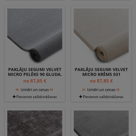
PAKLĀJU SEGUMI VELVET
PAKLĀJU SEGUMI VELVET
MICRO PELĒKS 90 GLUDA,
MICRO KRĒMS 031
VIENDABĪGA,
GLUDA, VIENDABĪGA,
no 87,85 €
no 87,85 €
VIENKRĀSAINS
VIENKRĀSAINS
Izmēri un cenas
Izmēri un cenas
Pievienot salīdzināšanai
Pievienot salīdzināšanai