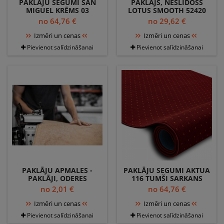
PAKLĀJU SEGUMI SAN
PAKLĀJS, NESLĪDOŠS
MIGUEL KRĒMS 03
LOTUS SMOOTH 52420
GLUDA, VIENDABĪGA,
MELANGE BĒŠS
no 64,76 €
no 29,62 €
VIENKRĀSAINS
MAZGĀŠANAS
PRETSLĪDĒŠANA
Izmēri un cenas
Izmēri un cenas
Pievienot salīdzināšanai
Pievienot salīdzināšanai
PAKLĀJU APMALES -
PAKLĀJU SEGUMI AKTUA
PAKLĀJI, ODERES
116 TUMŠI SARKANS
no 2,01 €
no 64,76 €
Izmēri un cenas
Izmēri un cenas
Pievienot salīdzināšanai
Pievienot salīdzināšanai