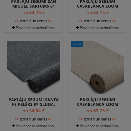
PAKLĀJU SEGUMI SAN
PAKLĀJU SEGUMI
MIGUEL SĀRTUMS 61
CASABLANCA LOOM
GLUDA, VIENDABĪGA,
BRŪNA, CILPA, MĪKSTS
no 64,76 €
no 62,75 €
VIENKRĀSAINS
IEKŠTELPĀS UN ĀRĀ
Izmēri un cenas
Izmēri un cenas
Pievienot salīdzināšanai
Pievienot salīdzināšanai
Jauns
PAKLĀJU SEGUMI SANTA
PAKLĀJU SEGUMI
FE PELĒKS 97 GLUDA,
CASABLANCA LOOM
VIENDABĪGA,
KRĒMS, CILPA, MĪKSTS
no 34,64 €
no 62,75 €
VIENKRĀSAINS
IEKŠTELPĀS UN ĀRĀ
Izmēri un cenas
Izmēri un cenas
Pievienot salīdzināšanai
Pievienot salīdzināšanai