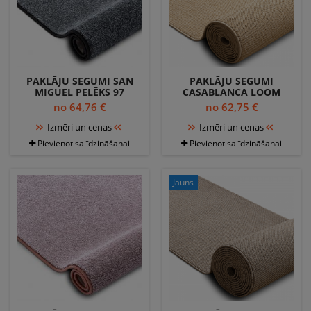
PAKLĀJU SEGUMI SAN
PAKLĀJU SEGUMI
MIGUEL PELĒKS 97
CASABLANCA LOOM
GLUDA, VIENDABĪGA,
BĒŠS, CILPA, MĪKSTS,
no 64,76 €
no 62,75 €
VIENKRĀSAINS
IEKŠTELPĀS UN ĀRĀ
Izmēri un cenas
Izmēri un cenas
Pievienot salīdzināšanai
Pievienot salīdzināšanai
Jauns