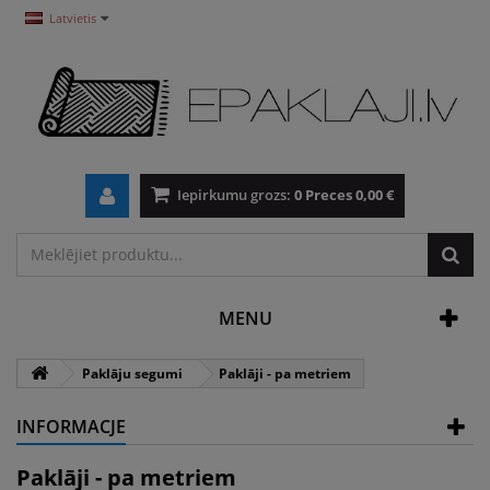
Latvietis
Iepirkumu grozs:
0
Preces
0,00 €
MENU
Paklāju segumi
Paklāji - pa metriem
INFORMACJE
Paklāji - pa metriem