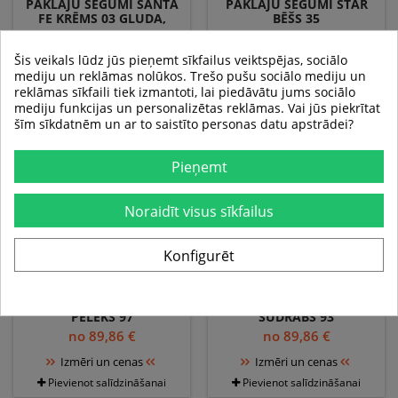
PAKLĀJU SEGUMI SANTA
PAKLĀJU SEGUMI STAR
FE KRĒMS 03 GLUDA,
BĒŠS 35
VIENDABĪGA,
no 34,64 €
no 89,86 €
VIENKRĀSAINS
Šis veikals lūdz jūs pieņemt sīkfailus veiktspējas, sociālo
Izmēri un cenas
Izmēri un cenas
mediju un reklāmas nolūkos. Trešo pušu sociālo mediju un
Pievienot salīdzināšanai
Pievienot salīdzināšanai
reklāmas sīkfaili tiek izmantoti, lai piedāvātu jums sociālo
mediju funkcijas un personalizētas reklāmas. Vai jūs piekrītat
šīm sīkdatnēm un ar to saistīto personas datu apstrādei?
Pieņemt
Noraidīt visus sīkfailus
Konfigurēt
PAKLĀJU SEGUMI STAR
PAKLĀJU SEGUMI STAR
PELĒKS 97
SUDRABS 93
no 89,86 €
no 89,86 €
Izmēri un cenas
Izmēri un cenas
Pievienot salīdzināšanai
Pievienot salīdzināšanai