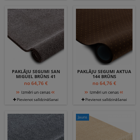
PAKLĀJU SEGUMI SAN
PAKLĀJU SEGUMI AKTUA
MIGUEL BRŪNS 41
144 BRŪNS
GLUDA, VIENDABĪGA,
no 64,76 €
no 64,76 €
VIENKRĀSAINS
Izmēri un cenas
Izmēri un cenas
Pievienot salīdzināšanai
Pievienot salīdzināšanai
Jauns