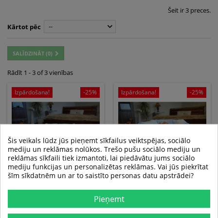
Šeit ir 3 preces.
--
Kārtot pēc
SALĪDZINĀT (
0
)
Rādīt 1 - 3 of 3 vienības
Izpārdošana!
-25%
Izpārdošana!
-25%
Šis veikals lūdz jūs pieņemt sīkfailus veiktspējas, sociālo
mediju un reklāmas nolūkos. Trešo pušu sociālo mediju un
reklāmas sīkfaili tiek izmantoti, lai piedāvātu jums sociālo
mediju funkcijas un personalizētas reklāmas. Vai jūs piekrītat
šīm sīkdatnēm un ar to saistīto personas datu apstrādei?
PIEPŪŠAMAIS KRĒSLS
PIEPŪŠAMAIS KRĒSLS
DISNEY CINDRELLA ZILS
DISNEY TIGER ZILS
Pieņemt
no 14,87 €
no 14,87 €
19,83 €
19,83 €
Izmēri un cenas
Izmēri un cenas