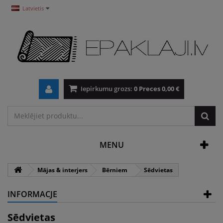
Latvietis
Iepirkumu grozs:
0
Preces
0,00 €
MENU
Mājas & interjers
Bērniem
Sēdvietas
INFORMACJE
Sēdvietas