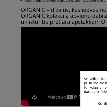
Ideāli piemēroti moderniem, boho, japandi, skandināvu u
ORGANIC – dizains, kas iedvesmo
ORGANIC kolekcija apvieno dabis
un izturību pret āra apstākļiem O
Šis veikals lū
pušu sociālo m
funkcijas un p
datu apstrāde
Konf