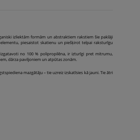
aniski izliektām formām un abstraktiem rakstiem šie paklāji
elementu, piesaistot skatienu un piešķirot telpai raksturīgu
 izgatavoti no 100 % polipropilēna, ir izturīgi pret mitrumu,
oniem, dārza paviljoniem un atpūtas zonām.
tspiediena mazgātāju – tie uzreiz izskatīsies kā jauni. Tie ātri