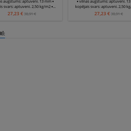
nas augstums: aptuveni. 13 mm ▪
▪ vilnas augstums: aptuveni. 1
s svars: aptuveni. 2,50 kg/m2 ▪...
kopējais svars: aptuveni. 2,50 kg/
27,23 €
27,23 €
38,91 €
38,91 €
RĪ: