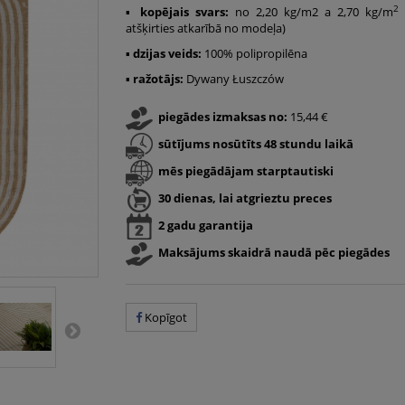
2
▪
kopējais svars:
no 2,20 kg/m2 a 2,70 kg/m
(
atšķirties atkarībā no modeļa)
▪
dzijas veids:
100% polipropilēna
▪
ražotājs:
Dywany Łuszczów
piegādes izmaksas no:
15,44 €
sūtījums nosūtīts 48 stundu laikā
mēs piegādājam starptautiski
30 dienas, lai atgrieztu preces
2 gadu garantija
Maksājums skaidrā naudā pēc piegādes
Kopīgot