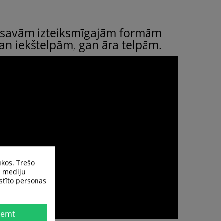
r savām izteiksmīgajām formām
gan iekštelpām, gan āra telpām.
ūkos. Trešo
o mediju
istīto personas
ņemt