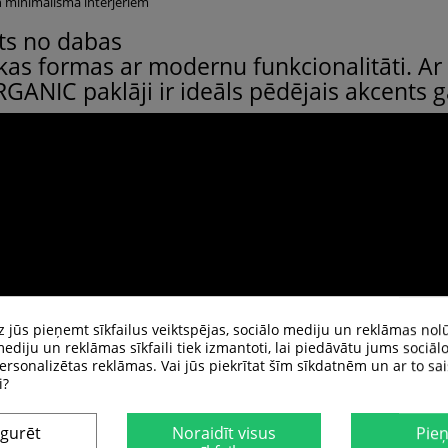
n minimālisma interjeriem
ts no dabas
kas formas ar modernu funkcionalitāti. A
RGANIC paklāji ir ideāls pēdējais akcents 
dz jūs pieņemt sīkfailus veiktspējas, sociālo mediju un reklāmas nol
ediju un reklāmas sīkfaili tiek izmantoti, lai piedāvātu jums sociāl
ersonalizētas reklāmas. Vai jūs piekrītat šīm sīkdatnēm un ar to sa
i?
igurēt
Noraidīt visus
Pie