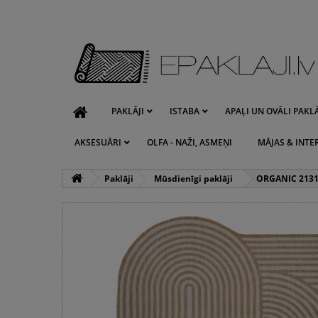
PAKLĀJI
ISTABA
APAĻI UN OVĀLI PAKLĀ
AKSESUĀRI
OLFA - NAŽI, ASMEŅI
MĀJAS & INTE
Paklāji
Mūsdienīgi paklāji
ORGANIC 2131 