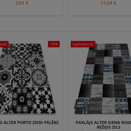
 ▪ izgatavošanas matētseriāls :
polipropilēna ▪ ražošanas valsts: 
3,01 €
11,04 €
 100% polipropilēna, Pārklājums:
latekss
ana!
-30%
Izpārdošana!
S ALTER PORTO ZIEDI PELĒKS
PAKLĀJS ALTER SIENA KVA
REŽĢIS ZILS