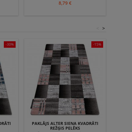
Beļģija
100% polipropilēna ▪ ražošanas valsts:
100% po
8,79 €
Beļģija
<
>
-30%
-15%
DRĀTI
PAKLĀJS ALTER SIENA KVADRĀTI
PA
REŽĢIS PELĒKS