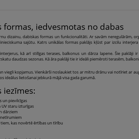
 formas, iedvesmotas no dabas
rnu dizainu, dabiskas formas un funkcionalitāti. Ar savām neregulārām, org
ieciskuma sajūtu. Katrs unikālas formas paklājs kļūst par izcilu interjera 
terjerus, kā arī stilīgas terases, balkonus un dārza lapene. Šie paklāji ir
zskatu daudzas sezonas. Kā āra paklāji tie ir ideāli piemēroti terasēm, balk
n viegli kopjamus. Vienkārši noslaukiet tos ar mitru drānu vai notīriet ar augs
os ideālus lietošanai jebkurā mājā visa gada garumā.
 iezīmes:
 un pievilcīgas
 UV staru izturīgas
un dārziem
et netīrumiem
tiem, kas novērtē ērtības un tīrību