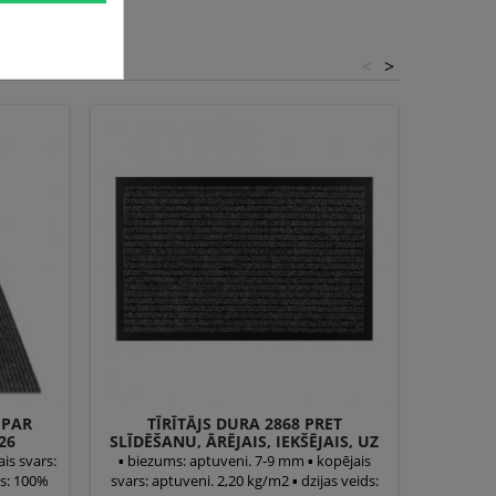
<
>
 PAR
TĪRĪTĀJS DURA 2868 PRET
TĪRĪTĀJ
26
SLĪDĒŠANU, ĀRĒJAIS, IEKŠĒJAIS, UZ
SLĪDĒŠA
IS, UZ
GUMIJAS - ANTRACĪTS
is svars:
▪ biezums: aptuveni. 7-9 mm ▪ kopējais
▪ biezu
ds: 100%
svars: aptuveni. 2,20 kg/m2 ▪ dzijas veids:
svars: ap