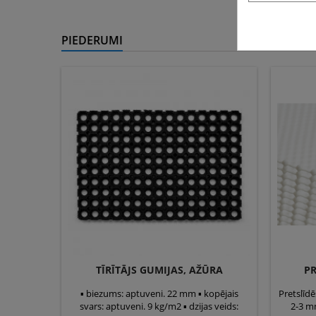
PIEDERUMI
TĪRĪTĀJS GUMIJAS, AŽŪRA
PR
▪ biezums: aptuveni. 22 mm ▪ kopējais
Pretslīd
svars: aptuveni. 9 kg/m2 ▪ dzijas veids:
2-3 mm