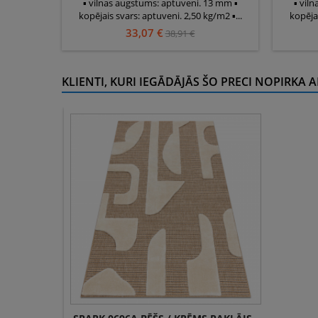
▪ vilnas augstums: aptuveni. 13 mm ▪
▪ vil
kopējais svars: aptuveni. 2,50 kg/m2 ▪...
kopējai
33,07 €
38,91 €
KLIENTI, KURI IEGĀDĀJĀS ŠO PRECI NOPIRKA A