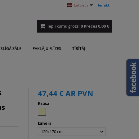
Latvietis
Ienākt
Iepirkumu grozs:
0
Preces
0,00 €
SLĪGĀ ZĀLE
PAKLĀJU FLĪZES
TĪRĪTĀJI
s
47,44 €
AR PVN
Krāsa
as
Izmērs
120x170 cm