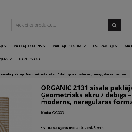
JI
PAKLĀJU CELIŅŠ
PAKLĀJU SEGUMI
PVC PAKLĀJI
MĀK
RJERS
PĀRDOŠANA
sisala paklājs Ģeometrisks ekru / dabīgs – moderns, neregulāras formas
ORGANIC 2131 sisala paklāj
Ģeometrisks ekru / dabīgs –
moderns, neregulāras form
Kods:
OG009
▪
vilnas augstums:
aptuveni. 5 mm