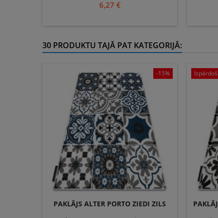
100% gumijas
kg/m2
6,27 €
Audums:
30 PRODUKTU TAJĀ PAT KATEGORIJĀ:
-15%
Izpārdoš
PAKLĀJS ALTER PORTO ZIEDI ZILS
PAKLĀJ