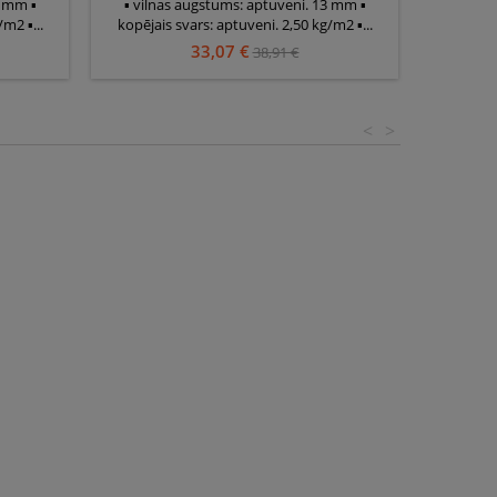
3 mm ▪
▪ vilnas augstums: aptuveni. 13 mm ▪
▪ biez
m2 ▪...
kopējais svars: aptuveni. 2,50 kg/m2 ▪...
kopējai
33,07 €
38,91 €
<
>