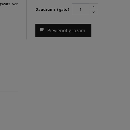
svars var
Daudzums ( gab. )
Pievienot grozam