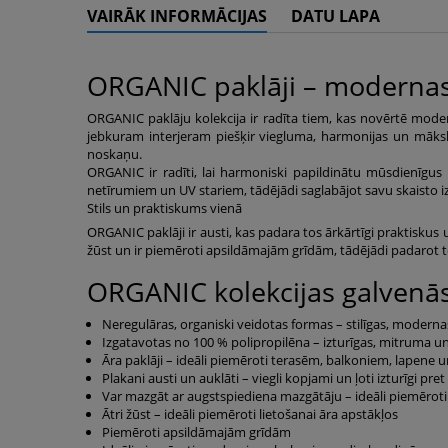
VAIRĀK INFORMĀCIJAS
DATU LAPA
ORGANIC paklāji – modernas
ORGANIC paklāju kolekcija ir radīta tiem, kas novērtē mode
jebkuram interjeram piešķir viegluma, harmonijas un mākslin
noskaņu.
ORGANIC ir radīti, lai harmoniski papildinātu mūsdienīgus in
netīrumiem un UV stariem, tādējādi saglabājot savu skaisto i
Stils un praktiskums vienā
ORGANIC paklāji ir austi, kas padara tos ārkārtīgi praktiskus u
žūst un ir piemēroti apsildāmajām grīdām, tādējādi padarot t
ORGANIC kolekcijas galvenās
Neregulāras, organiski veidotas formas – stilīgas, modernas
Izgatavotas no 100 % polipropilēna – izturīgas, mitruma un
Āra paklāji – ideāli piemēroti terasēm, balkoniem, lapene 
Plakani austi un auklāti – viegli kopjami un ļoti izturīgi pr
Var mazgāt ar augstspiediena mazgātāju – ideāli piemēroti 
Ātri žūst – ideāli piemēroti lietošanai āra apstākļos
Piemēroti apsildāmajām grīdām