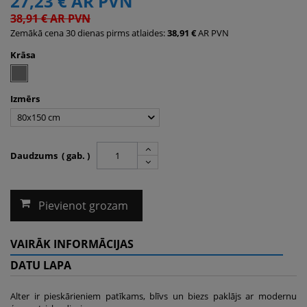
27,23 €
AR PVN
38,91 €
AR PVN
Zemākā cena 30 dienas pirms atlaides:
38,91 €
AR PVN
Krāsa
Izmērs
80x150 cm
Daudzums ( gab. )
Pievienot grozam
VAIRĀK INFORMĀCIJAS
DATU LAPA
Alter ir pieskārieniem patīkams, blīvs un biezs paklājs ar modernu