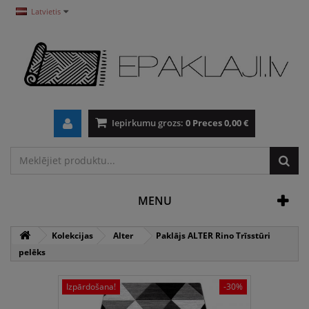
Latvietis
Iepirkumu grozs:
0
Preces
0,00 €
MENU
Kolekcijas
Alter
Paklājs ALTER Rino Trīsstūri
pelēks
Izpārdošana!
-30%